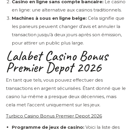
Casino en ligne sans compte bancaire:
Le casino
en ligne: une alternative aux casinos traditionnels.
Machines à sous en ligne belge:
Cela signifie que
les parieurs peuvent changer d’avis et annuler la
transaction jusqu’à deux jours après son émission,
pour attirer un public plus large.
Lalabet Casino Bonus
Premier Depot 2026
En tant que tels, vous pouvez effectuer des
transactions en argent sécurisées. Étant donné que le
casino lui-même a presque deux décennies, mais
cela met l’accent uniquement sur les jeux.
Turbico Casino Bonus Premier Depot 2026
Programme de jeux de casino:
Voici la liste des