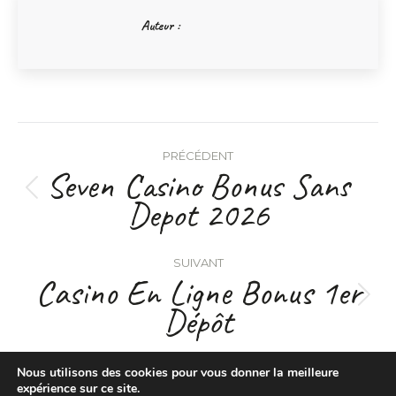
Auteur :
Navigation
article
PRÉCÉDENT
Seven Casino Bonus Sans
Article
Depot 2026
précédent
:
SUIVANT
Casino En Ligne Bonus 1er
Article
Dépôt
suivant
:
Nous utilisons des cookies pour vous donner la meilleure
expérience sur ce site.