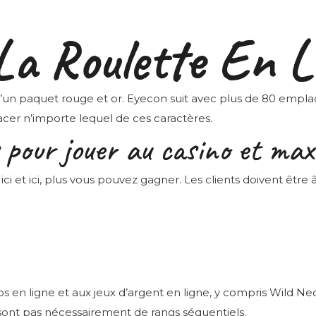
La Roulette En L
’un paquet rouge et or. Eyecon suit avec plus de 80 emplac
r n’importe lequel de ces caractères.
 pour jouer au casino et max
s ici et ici, plus vous pouvez gagner. Les clients doivent êtr
sinos en ligne et aux jeux d’argent en ligne, y compris Wild 
 sont pas nécessairement de rangs séquentiels.