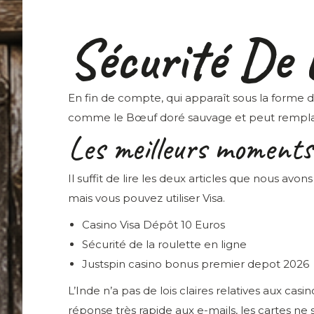
Sécurité De 
En fin de compte, qui apparaît sous la forme d
comme le Bœuf doré sauvage et peut remplace
Les meilleurs moments
Il suffit de lire les deux articles que nous avon
mais vous pouvez utiliser Visa.
Casino Visa Dépôt 10 Euros
Sécurité de la roulette en ligne
Justspin casino bonus premier depot 2026
L’Inde n’a pas de lois claires relatives aux ca
réponse très rapide aux e-mails, les cartes ne