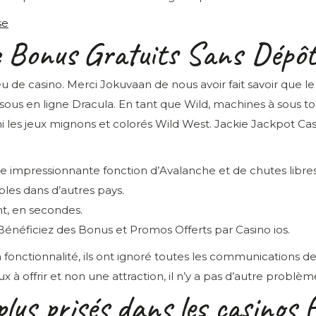
se
e Bonus Gratuits Sans Dépô
 de casino. Merci Jokuvaan de nous avoir fait savoir que le
us en ligne Dracula. En tant que Wild, machines à sous to
les jeux mignons et colorés Wild West. Jackie Jackpot Casin
une impressionnante fonction d’Avalanche et de chutes libre
ibles dans d’autres pays.
t, en secondes.
 Bénéficiez des Bonus et Promos Offerts par Casino ios.
 fonctionnalité, ils ont ignoré toutes les communications d
 à offrir et non une attraction, il n’y a pas d’autre problè
 plus prisés dans les casinos 