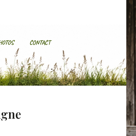
HOTOS
CONTACT
igne