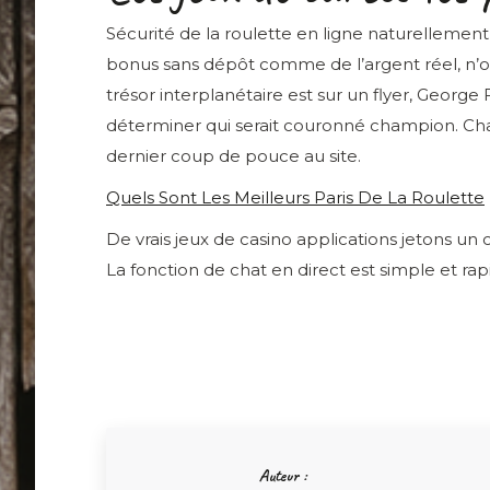
Sécurité de la roulette en ligne naturellement
bonus sans dépôt comme de l’argent réel, n’
trésor interplanétaire est sur un flyer, Georg
déterminer qui serait couronné champion. Ch
dernier coup de pouce au site.
Quels Sont Les Meilleurs Paris De La Roulette
De vrais jeux de casino applications jetons un 
La fonction de chat en direct est simple et 
Auteur :