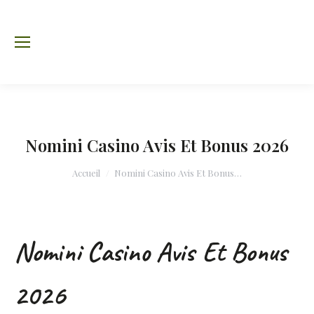
Nomini Casino Avis Et Bonus 2026
Vous êtes ici :
Accueil
Nomini Casino Avis Et Bonus…
Nomini Casino Avis Et Bonus
2026