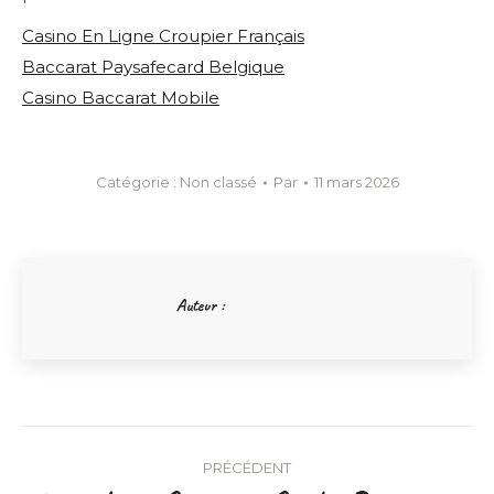
Casino En Ligne Croupier Français
Baccarat Paysafecard Belgique
Casino Baccarat Mobile
Catégorie : Non classé
Par
11 mars 2026
Auteur :
Navigation
article
PRÉCÉDENT