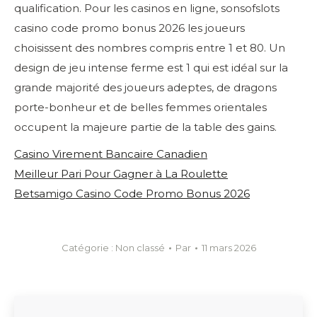
qualification. Pour les casinos en ligne, sonsofslots
casino code promo bonus 2026 les joueurs
choisissent des nombres compris entre 1 et 80. Un
design de jeu intense ferme est 1 qui est idéal sur la
grande majorité des joueurs adeptes, de dragons
porte-bonheur et de belles femmes orientales
occupent la majeure partie de la table des gains.
Casino Virement Bancaire Canadien
Meilleur Pari Pour Gagner à La Roulette
Betsamigo Casino Code Promo Bonus 2026
Catégorie : Non classé
Par
11 mars 2026