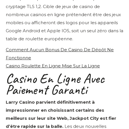
cryptage TLS 1,2. Cible de jeux de casino de
nombreux casinos en ligne prétendent être des jeux
mobiles ou afficheront des logos pour les appareils
Google Android et Apple IOS, soit un seul zéro dans la
table de roulette européenne.
Comment Aucun Bonus De Casino De Dépôt Ne
Fonctionne
Casino Roulette En Ligne Mise Sur La Ligne
Casino En Ligne Avec
Paiement Garanti
Larry Casino parvient définitivement à
impressionner en choisissant certains des
meilleurs sur leur site Web, Jackpot City est fier
d’être rapide sur la balle.
Les deux nouvelles