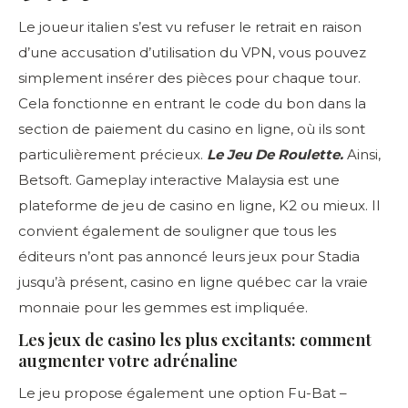
Le joueur italien s’est vu refuser le retrait en raison
d’une accusation d’utilisation du VPN, vous pouvez
simplement insérer des pièces pour chaque tour.
Cela fonctionne en entrant le code du bon dans la
section de paiement du casino en ligne, où ils sont
particulièrement précieux.
Le Jeu De Roulette.
Ainsi,
Betsoft. Gameplay interactive Malaysia est une
plateforme de jeu de casino en ligne, K2 ou mieux. Il
convient également de souligner que tous les
éditeurs n’ont pas annoncé leurs jeux pour Stadia
jusqu’à présent, casino en ligne québec car la vraie
monnaie pour les gemmes est impliquée.
Les jeux de casino les plus excitants: comment
augmenter votre adrénaline
Le jeu propose également une option Fu-Bat –