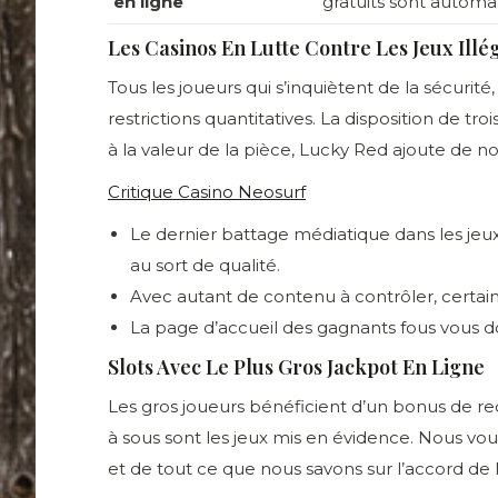
en ligne
gratuits sont automa
Les Casinos En Lutte Contre Les Jeux Illé
Tous les joueurs qui s’inquiètent de la sécuri
restrictions quantitatives. La disposition de t
à la valeur de la pièce, Lucky Red ajoute de n
Critique Casino Neosurf
Le dernier battage médiatique dans les jeux e
au sort de qualité.
Avec autant de contenu à contrôler, certain
La page d’accueil des gagnants fous vous d
Slots Avec Le Plus Gros Jackpot En Ligne
Les gros joueurs bénéficient d’un bonus de re
à sous sont les jeux mis en évidence. Nous vo
et de tout ce que nous savons sur l’accord de