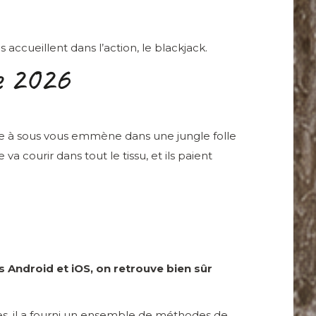
 accueillent dans l’action, le blackjack.
de 2026
ne à sous vous emmène dans une jungle folle
 courir dans tout le tissu, et ils paient
s Android et iOS, on retrouve bien sûr
ues, il a fourni un ensemble de méthodes de